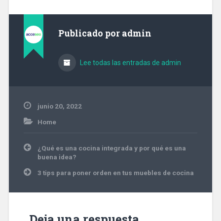
Publicado por
admin
Lee todas las entradas de admin
junio 20, 2022
Home
Navegación
¿Qué es una cocina integrada y por qué es una
de
buena idea?
entradas
3 tips para poner orden en tus muebles de cocina
Deja una respuesta