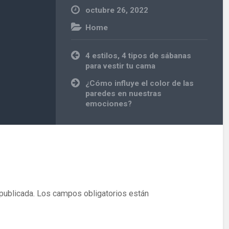
octubre 26, 2022
Home
Navegación
4 estilos, 4 tipos de sábanas
de
para vestir tu cama
entradas
¿Cómo influye el color de las
paredes en nuestras
emociones?
publicada.
Los campos obligatorios están