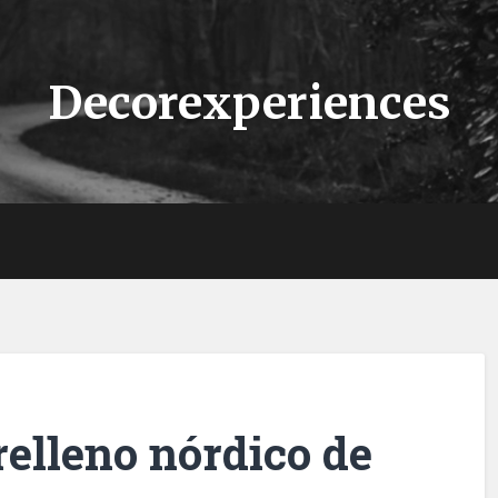
Decorexperiences
elleno nórdico de