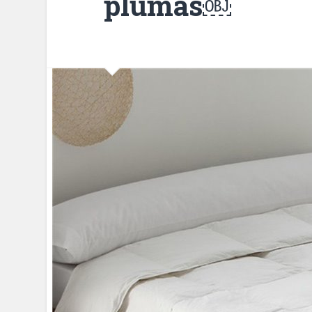
plumas￼