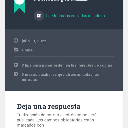
Lee todas las entradas de admin
julio 13, 2022
Home
Navegación
3 tips para poner orden en tus muebles de cocina
de
entradas
5 mesas auxiliares que atraerán todas las
miradas
Deja una respuesta
Tu dirección de correo electrónico no será
publicada.
Los campos obligatorios están
marcados con